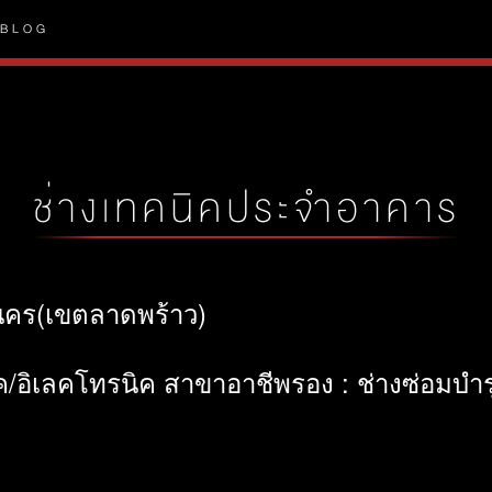
BLOG
ช่างเทคนิคประจำอาคาร
านคร(เขตลาดพร้าว)
ค/อิเลคโทรนิค สาขาอาชีพรอง : ช่างซ่อมบำร