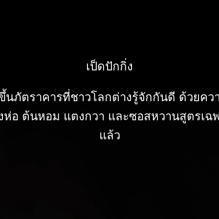
เป็ดปักกิ่ง
จีนขึ้นภัตราคารที่ชาวโลกต่างรู้จักกันดี ด
้งห่อ ต้นหอม แตงกวา และซอสหวานสูตรเฉพา
แล้ว