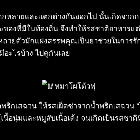
หลายและแตกต่างกันออกไป นั้นเกิดจากการ
ของที่มีในท้องถิ่น จึงทำให้รสชาติอาหารแ
ีนหลายตัวมักแฝงสรรพคุณเป็นยาช่วยในการรั
จะมีอะไรบ้าง ไปดูกันเลย
หมาโผโต้วฟุ
้ผัดพริกเสฉวน ให้รสเผ็ดซ่าจากน้ำพริกเสฉวน 
ู้เนื้อนุ่มและหมูสับเนื้อเด้ง จนเกิดเป็นรสชาติ