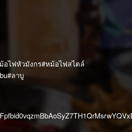
ม้อไฟหัวมังกร
#หม้อไฟสไตล์
bu
#ลาบู
pfbid0vqzmBbAoSyZ7TH1QrMsrwYQVxExQ