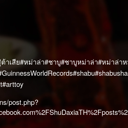
ู่ต้าเสีย
#หม่าล่า
#ชาบู
#ชาบูหม่าล่า
#หม่าล่าห
#GuinnessWorldRecords
#shabu
#shabusha
t
#arttoy
ns/post.php?
cebook.com%2FShuDaxiaTH%2Fposts%2F