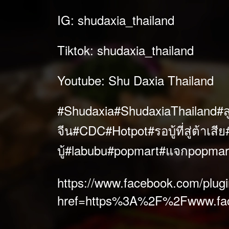
IG: shudaxia_thailand
Tiktok: shudaxia_thailand
Youtube: Shu Daxia Thailand
#Shudaxia
#ShudaxiaThailand
#ส
จีน
#CDC
#Hotpot
#รอบู้ที่สู่ต้าเสีย
บู้
#labubu
#popmart
#แจกpopmar
https://www.facebook.com/plugi
href=https%3A%2F%2Fwww.fa