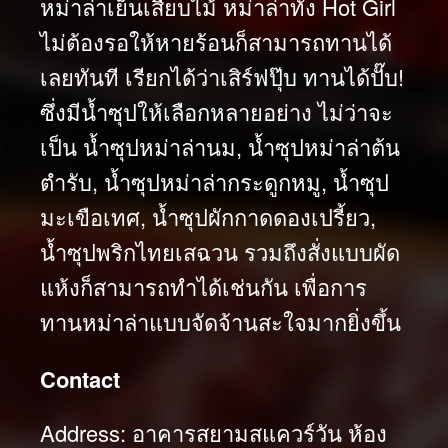
หม่าล่าเย็นเสียบไม้ หม่าล่าทั่ง Hot Girl
ไม่ต้องรอให้หายร้อนก็สามารถทานได้
เลยทันที เรียกได้ว่าเสิร์ฟปุ๊บ ทานได้ปั๊บ!
ซึ่งมีน้ำซุปให้เลือกหลายอย่าง ไม่ว่าจะ
เป็น น้ำซุปหม่าล่านม, น้ำซุปหม่าล่าต้น
ตำรับ, น้ำซุปหม่าล่ากระดูกหมู, น้ำซุป
มะเขือเทศ, น้ำซุปผักกาดดองเปรี้ยว,
น้ำซุปพริกไทยเสฉวน รวมถึงสั่งแบบผัด
แห้งก็สามารถทำได้เช่นกัน เพื่อการ
ทานหม่าล่าแบบจัดจ้านสะใจมากยิ่งขึ้น
Contact
Address: อาคารสยามสแควร์วัน ห้อง