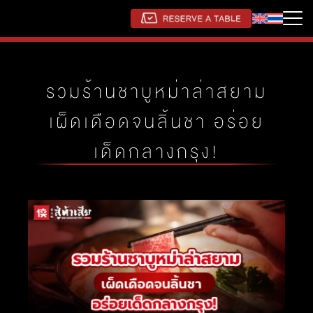
รวมร้านชาบูหม่าล่าสยาม
เผ็ดเดือดจนลิ้นชา อร่อย
เด็ดกลางกรุง!