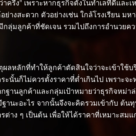
ไปกว่าครึ่ง” เพราะหากธุรกิจตั้งในทำเลที่ดี
อย่างสะดวก ตัวอย่างเช่น ใกล้โรงเรียน มหา
จมีกลุ่มลูกค้าที่ชัดเจน รวมไปถึงการอำนวยคว
ุผลหลักที่ทำให้ลูกค้าตัดสินใจว่าจะเข้าใช้บริ
กระนั้นก็ไม่ควรตั้งราคาที่ต่ำเกินไป เพราะจะ
มจากฐานลูกค้าและกลุ่มเป้าหมายว่าธุรกิจหม่
ีฐานะอะไร จากนั้นจึงจะคิดรวมเข้ากับ ต้นทุนท
ารต่าง ๆ เป็นต้น เพื่อให้ได้ราคาที่เหมาะสมแ