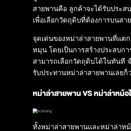
สายพานคือ ลูกค้าจะได้รับประส
เพื่อเลือกวัตถุดิบที่ต้องการบนสา
จุดเด่นของหม่าล่าสายพานที่แตก
หมุน โดยเป็นการสร้างประสบการณ
สามารถเลือกวัตถุดิบได้ในทันที จ
รับประทานหม่าล่าสายพานเลยก็ว
หม่าล่าสายพาน VS หม่าล่าหม้อ
ทั้งหม่าล่าสายพานและ
หม่าล่าหม