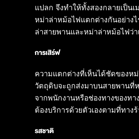
แปลก จึงทำให้ทั้งสองกลายเป็นเม
หม่าล่าหม้อไฟแตกต่างกันอย่าง
ล่าสายพานและหม่าล่าหม้อไฟว่า
การเสิร์ฟ
ความแตกต่างที่เห็นได้ชัดของห
วัตถุดิบจะถูกส่งมาบนสายพานที่หม
จากพนักงานหรือช่องทางของทางร้า
ต้องบริการด้วยตัวเองตามที่ทางร้
รสชาติ