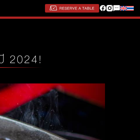
ปี 2024!