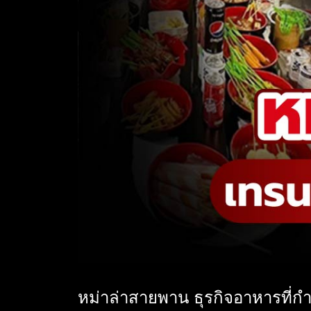
หม่าล่าสายพาน ธุรกิจอาหารที่กำล