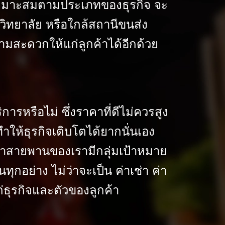
และเหมาะสมตามประเภทของธุรกิจ จะ
วิทยาลัย หรือใกล้สถานีขนส่ง
ามสะดวกให้แก่ลูกค้าได้อีกด้วย
การหรือไม่ ซึ่งราคาที่ดีไม่ควรสูง
ทำให้ธุรกิจเติบโตได้ยากนั่นเอง
าล่าสายพานของเรามีกลุ่มเป้าหมาย
ุกอย่าง ไม่ว่าจะเป็น ค่าเช่า ค่า
ก่ธุรกิจและตัวของลูกค้า