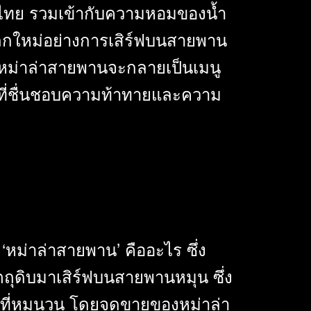
บคนไทย รวมเข้ากับความหอมของน้ำ
ปลกใหม่อย่างการเสิร์ฟบนสายพาน
่หม่าล่าสายพานจะกลายเป็นเมนู
ที่ชื่นชอบความท้าทายและความ
า ‘หม่าล่าสายพาน’ คืออะไร ซึ่ง
ตถุดิบมาเสิร์ฟบนสายพานหมุน ซึ่ง
ที่หมุนวน โดยจุดขายของหม่าล่า