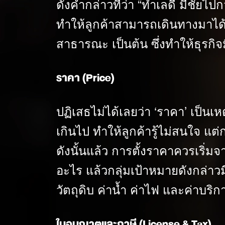
ดังคำกล่าวที่ว่า “ทำเลดี มีชัย
ทำให้ลูกค้าสามารถเดินทางมาได้
สาธารณะ เป็นต้น ซึ่งทำให้ธุรกิ
ราคา (Price)
ปฏิเสธไม่ได้เลยว่า ‘ราคา’ เป็นเหต
เกินไป ทำให้ลูกค้ารู้ไม่สนใจ แต่
ดังนั้นแล้ว การตั้งราคาควรเริ่
อะไร แล้วกลุ่มเป้าหมายดังกล่าวม
วัตถุดิบ ค่าน้ำ ค่าไฟ และค่าบริก
ใบอนุญาตและภาษี (License & Tax)