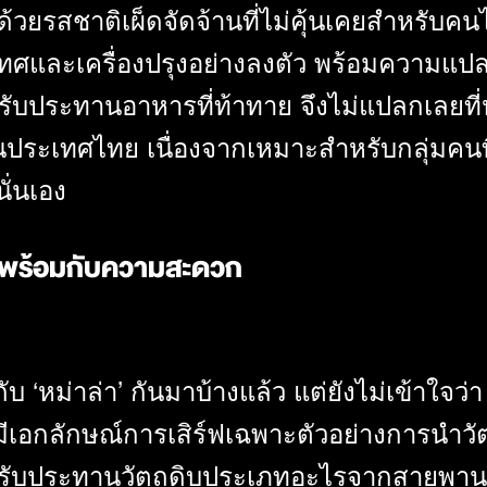
 ด้วยรสชาติเผ็ดจัดจ้านที่ไม่คุ้นเคยสำหรั
งเทศและเครื่องปรุงอย่างลงตัว พร้อมความแ
รับประทานอาหารที่ท้าทาย จึงไม่แปลกเลยที
ประเทศไทย เนื่องจากเหมาะสำหรับกลุ่มคน
ั่นเอง
าพร้อมกับความสะดวก
ับ ‘หม่าล่า’ กันมาบ้างแล้ว แต่ยังไม่เข้าใจว่
ี่มีเอกลักษณ์การเสิร์ฟเฉพาะตัวอย่างการนำวั
ารรับประทานวัตถุดิบประเภทอะไรจากสายพาน