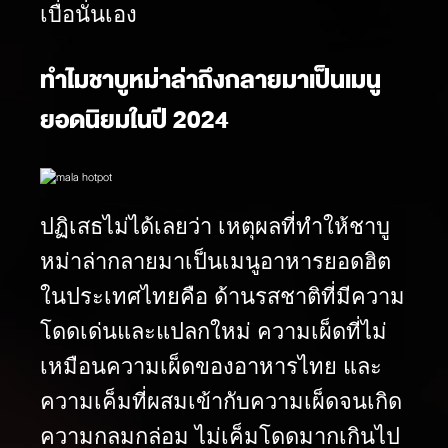
เบื่อนั่นเอง
ทำไมชาบูหม่าล่าถึงกลายมาเป็นเมนู
ยอดนิยมในปี 2024
ปฏิเสธไม่ได้เลยว่า เหตุผลที่ทำให้ชาบู
หม่าล่ากลายมาเป็นเมนูอาหารยอดฮิต
ในประเทศไทยคือ ด้านรสชาติที่มีความ
โดดเด่นและแปลกใหม่ ความเผ็ดที่ไม่
เหมือนความเผ็ดของอาหารไทย และ
ความเค็มที่ผสมเข้ากับความเผ็ดจนเกิด
ความกลมกล่อม ไม่เค็มโดดมากเกินไป