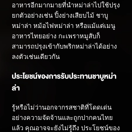
อาหารอีกมากมายที่นำหม่าล่าไปใช้ปรุง
ยกตัวอย่างเช่น ปิ้งย่างเสียบไม้ ชาบู
หม่าล่า หม้อไฟหม่าล่า หรือแม้แต่เมนู
อาหารไทยอย่าง กะเพราหมูสับก็
สามารถปรุงเข้ากับพริกหม่าล่าได้อย่าง
ลงตัวเช่นเดียวกัน
ประโยชน์ของการรับประทานชาบูหม่า
ล่า
รู้หรือไม่ว่านอกจากรสชาติที่โดดเด่น
อย่างความจัดจ้านและถูกปากคนไทย
แล้ว คุณอาจจะยังไม่รู้ถึง
ประโยชน์ของ