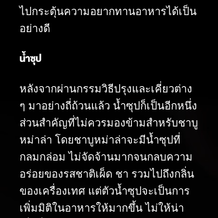
ไปกระตุ้นความอยากทานอาหารได้เป็น
อย่างดี
น้ำซุป
หลังจากผ่านกรรมวิธีปรุงและเคี่ยวต่าง
ๆ มาอย่างถี่ถ้วนแล้ว น้ำซุปก็เป็นอีกหนึ่ง
ส่วนสำคัญที่ไม่ควรมองข้ามสำหรับชาบู
หม่าล่า โดยชาบูหม่าล่าจะมีน้ำซุปที่
กลมกล่อม ไม่จัดจ้านมากจนกลบความ
อร่อยของรสชาติเผ็ด ชา รวมไปถึงกลิ่น
ของเครื่องเทศ แต่ตัวน้ำซุปจะเป็นการ
เพิ่มมิติในอาหารให้มากขึ้น ไม่ให้น่า