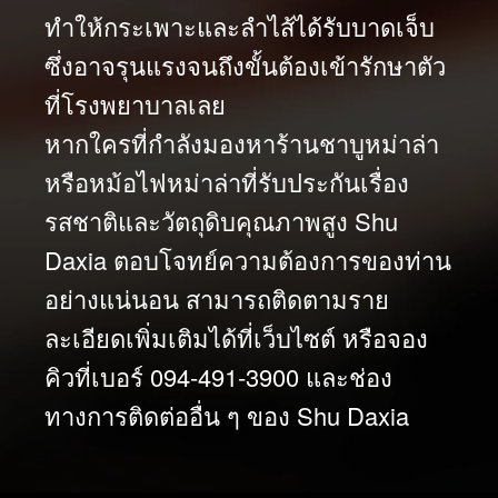
ทำให้กระเพาะและลำไส้ได้รับบาดเจ็บ
ซึ่งอาจรุนแรงจนถึงขั้นต้องเข้ารักษาตัว
ที่โรงพยาบาลเลย
หากใครที่กำลังมองหาร้านชาบูหม่าล่า
หรือหม้อไฟหม่าล่าที่รับประกันเรื่อง
รสชาติและวัตถุดิบคุณภาพสูง
Shu
Daxia
ตอบโจทย์ความต้องการของท่าน
อย่างแน่นอน สามารถติดตามราย
ละเอียดเพิ่มเติมได้ที่เว็บไซต์ หรือจอง
คิวที่เบอร์ 094-491-3900 และช่อง
ทางการติดต่ออื่น ๆ ของ Shu Daxia