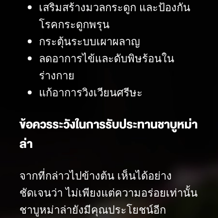
เสริมสร้างมวลกระดูก และป้องกัน
โรคกระดูกพรุน
กระตุ้นระบบเผาผลาญ
ลดอาการไข้และดับพิษร้อนใน
ร่างกาย
แก้อาการวิงเวียนศรีษะ
ข้อควรระวังในการรับประทานชาบูหม่า
ล่า
จากที่กล่าวไปข้างต้น เห็นได้อย่าง
ชัดเจนว่า ไม่เพียงแต่ความอร่อยเท่านั้น
ชาบูหม่าล่ายังมีคุณประโยชน์อีก