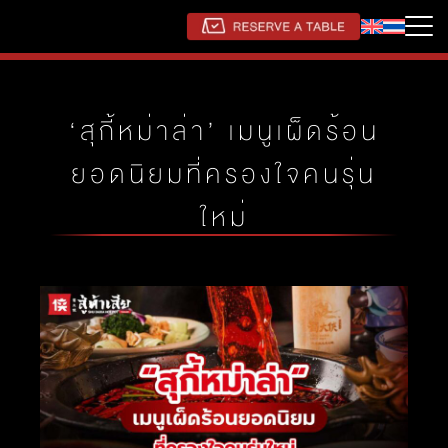
‘สุกี้หม่าล่า’ เมนูเผ็ดร้อน
ยอดนิยมที่ครองใจคนรุ่น
ใหม่