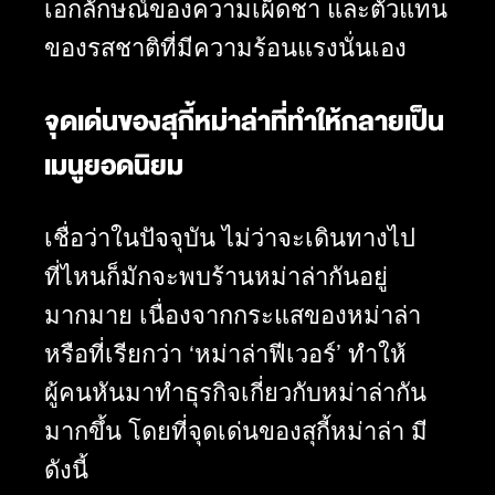
เอกลักษณ์ของความเผ็ดชา และตัวแทน
ของรสชาติที่มีความร้อนแรงนั่นเอง
จุดเด่นของสุกี้หม่าล่าที่ทำให้กลายเป็น
เมนูยอดนิยม
เชื่อว่าในปัจจุบัน ไม่ว่าจะเดินทางไป
ที่ไหนก็มักจะพบร้านหม่าล่ากันอยู่
มากมาย เนื่องจากกระแสของหม่าล่า
หรือที่เรียกว่า ‘หม่าล่าฟีเวอร์’ ทำให้
ผู้คนหันมาทำธุรกิจเกี่ยวกับหม่าล่ากัน
มากขึ้น โดยที่จุดเด่นของสุกี้หม่าล่า มี
ดังนี้