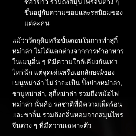
ซีอิ๊วขาว รวมถึงสมุนไพรจีนต่าง ๆ
ขึ้นอยู่กับความชอบและรสนิยมของ
แต่ละคน
แม้ว่าวัตถุดิบหรือขั้นตอนในการทำสุกี้
หม่าล่า ไม่ได้แตกต่างจากการทำอาหาร
ในเมนูอื่น ๆ ที่มีความใกล้เคียงกันเท่า
ไหร่นัก แต่จุดเด่นหรือเอกลักษณ์ของ
เมนูหม่าล่า ไม่ว่าจะเป็น ปิ้งย่างหม่าล่า,
ชาบูหม่าล่า, สุกี้หม่าล่า รวมถึงหม้อไฟ
หม่าล่า นั่นคือ รสชาติที่มีความเผ็ดร้อน
และชาลิ้น รวมถึงกลิ่นหอมจากสมุนไพร
จีนต่าง ๆ ที่มีความเฉพาะตัว