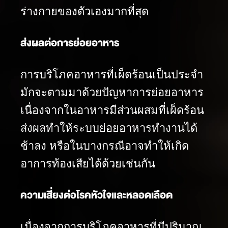
ร่างกายของตัวเองมากที่สุด
ส่งผลต่อการย่อยอาหาร
การบริโภคอาหารที่เผ็ดร้อนเป็นประจำ
มักจะตามมาด้วยปัญหาการย่อยอาหาร
เนื่องจากในอาหารมีส่วนผสมที่เผ็ดร้อน
ส่งผลทำให้ระบบย่อยอาหารทำงานได้
ช้าลง หรือในบางกรณีอาจทำให้เกิด
อาการท้องเสียได้ด้วยเช่นกัน
ความเสี่ยงต่อโรคหัวใจและหลอดเลือด
เนื่องจากการบริโภคอาหารที่มีปริมาณ