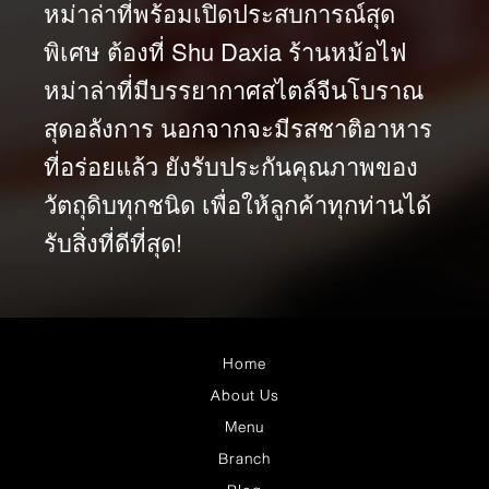
หม่าล่าที่พร้อมเปิดประสบการณ์สุด
พิเศษ ต้องที่
Shu Daxia
ร้านหม้อไฟ
หม่าล่าที่มีบรรยากาศสไตล์จีนโบราณ
สุดอลังการ นอกจากจะมีรสชาติอาหาร
ที่อร่อยแล้ว ยังรับประกันคุณภาพของ
วัตถุดิบทุกชนิด เพื่อให้ลูกค้าทุกท่านได้
รับสิ่งที่ดีที่สุด!
Home
About Us
Menu
Branch