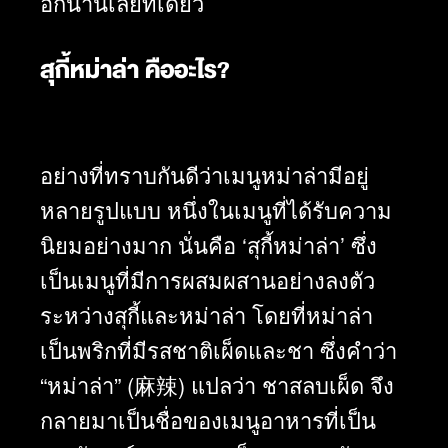
อีกนานเลยทีเดียว
สุกี้หม่าล่า คืออะไร?
อย่างที่ทราบกันดีว่าเมนูหม่าล่ามีอยู่
หลายรูปแบบ หนึ่งในเมนูที่ได้รับความ
นิยมอย่างมาก นั่นคือ ‘สุกี้หม่าล่า’ ซึ่ง
เป็นเมนูที่มีการผสมผสานอย่างลงตัว
ระหว่างสุกี้และหม่าล่า โดยที่หม่าล่า
เป็นพริกที่มีรสชาติเผ็ดและชา ซึ่งคำว่า
“หม่าล่า” (麻辣) แปลว่า ชาสลบเผ็ด จึง
กลายมาเป็นชื่อของเมนูอาหารที่เป็น