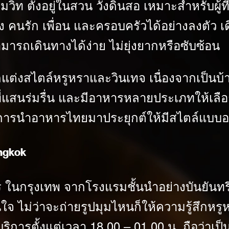
วิท ตั้งอยู่ในสวน วังดินสอ เหมาะสำหรับผู
เอง คนรัก เพื่อน และครอบครัวได้อย่างลงตัว 
มารถเดินทางได้ง่าย ไม่ยุ่งยากหรือซับซ้อน
แต่ง
สไตล์หรูหรา
และวินเทจ เนื่องจากเป็นบ้
ที่แสนร่มรื่น และมีอาหารหลายประเภทให้เลื
ี่มีการนำอาหารไทยมาประยุกต์ให้มีสไตล์แบบอา
angkok
ตร ในกรุงเทพ จากโรงแรมชั้นนำอย่างบันยันทร
 ไม่ว่าจะถ่ายรูปมุมไหนก็ให้ความรู้สึกหรู
บริการตั้งแต่เวลา 18.00 – 01.00 น. ถือว่าเป