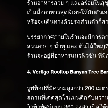
ร้านอาหารสวย ๆ และอร่อยในสุขุม
เป็นมื้ออาหารสุดพิเศษให้กับตัว
หรือจะเดินทางด้วยรถส่วนตัวก็สา
บรรยากาศภายในร้านจะมีการตก
สวนสวย ๆ น้ำพุ และ ต้นไม้ใหญ่
ร้านจะอยู่ที่อาหารแนวฟิวชั่น ท
4. Vertigo Rooftop Banyan Tree B
รูฟท็อปที่มีความสูงกว่า 200 เม
สถานที่เดตสุดโรแมนติกกับหวานใจ
วิวทิวทัศน์แบบ 360 องศา เปิดให้