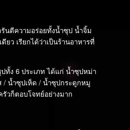
นตีความอร่อยทั้งน้ำซุป น้ำจิ้ม
ียว เรียกได้ว่าเป็นร้านอาหารที่
ปทั้ง 6 ประเภท ได้แก่ น้ำซุปหม่า
ส / น้ำซุปเห็ด / น้ำซุปกระดูกหมู
อบครัวก็ตอบโจทย์อย่างมาก