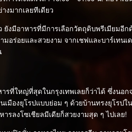
่างมากเลยทีเดียว
งมีอาหารที่มีการเลือกวัตถุดิบพรีเมียมอีก
วามอร่อยและสวยงาม จากเชฟและบาร์เทนเดอร์ฝี
ณ
หารที่ใหญ่ที่สุดในกรุงเทพเลยก็ว่าได้ ซึ่งน
เป็นเมืองยุโรปแบบย่อม ๆ ด้วยบ้านทรงยุโรป
อาหารลงโซเชียลมีเดียก็สวยงามสุด ๆ ไปเลย!