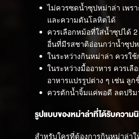
ไม่ควรซดน้ำซุปหม่าล่า เพรา
และความดันโลหิตได้
ควรเลือกหม้อที่ใส่น้ำซุปได้ 
อื่นที่มีรสชาติอ่อนกว่าน้ำซุปห
ในระหว่างกินหม่าล่า ควรใช้ก
ในระหว่างมื้ออาหาร ควรเลือก
อาหารแปรรูปต่าง ๆ เช่น ลูกช
ควรตักน้ำจิ้มแค่พอดี ลดปริ
รูปแบบของหม่าล่าที่ได้รับความน
สำหรับใครที่ต้องการกินหม่าล่าให