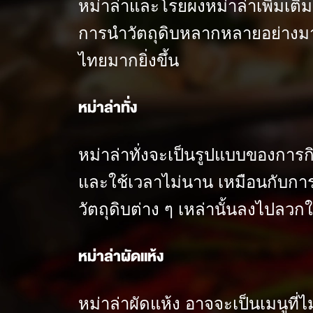
หม่าล่าและโรยผงหม่าล่าเพิ่มเติมล
การนำวัตถุดิบหลากหลายอย่างมาเส
ไทยมากยิ่งขึ้น
หม่าล่าทั่ง
หม่าล่าทั่งจะเป็นรูปแบบของการก
และใช้เวลาไม่นาน เหมือนกับการ
วัตถุดิบต่าง ๆ เหล่านั้นลงไปลวก
หม่าล่าผัดแห้ง
หม่าล่าผัดแห้ง อาจจะเป็นเมนูที่ไ