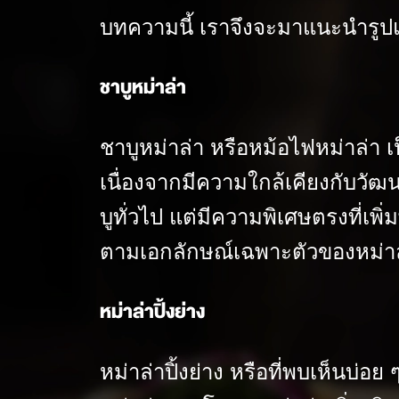
บทความนี้ เราจึงจะมาแนะนำรูป
ชาบูหม่าล่า
ชาบูหม่าล่า หรือหม้อไฟหม่าล่า เ
เนื่องจากมีความใกล้เคียงกับวั
บูทั่วไป แต่มีความพิเศษตรงที่เพ
ตามเอกลักษณ์เฉพาะตัวของหม่าล่
หม่าล่าปิ้งย่าง
หม่าล่าปิ้งย่าง หรือที่พบเห็นบ