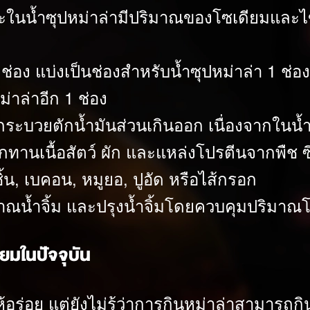
ะในน้ำซุปหม่าล่ามีปริมาณของโซเดียมและไขม
2 ช่อง แบ่งเป็นช่องสำหรับน้ำซุปหม่าล่า 1 ช่อ
ม่าล่าอีก 1 ช่อง
ระบวยตักน้ำมันส่วนเกินออก เนื่องจากในน้ำซ
ทานเนื้อสัตว์ ผัก และแหล่งโปรตีนจากพืช ซึ
ิ้น,
เบคอน
, หมูยอ, ปูอัด หรือไส้กรอก
มาณน้ำจิ้ม และปรุงน้ำจิ้มโดยควบคุมปริมา
ิยมในปัจจุบัน
้อร่อย แต่ยังไม่รู้ว่าการกินหม่าล่าสามารถก