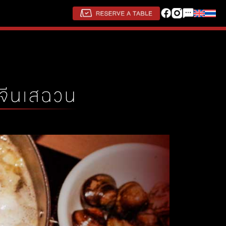
ล์จีนเสฉวน