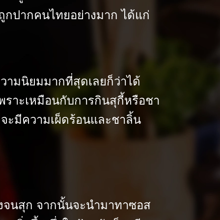
ะถูกปากคนไทยอย่างมาก ได้แก่
วามนิยมมากที่สุดเลยก็ว่าได้
ราะเหมือนกับการกินสุกี้หรือชา
ึงจะมีความเผ็ดร้อนและชาลิ้น
งย่างจนสุก จากนั้นจะนำมาทาซอส