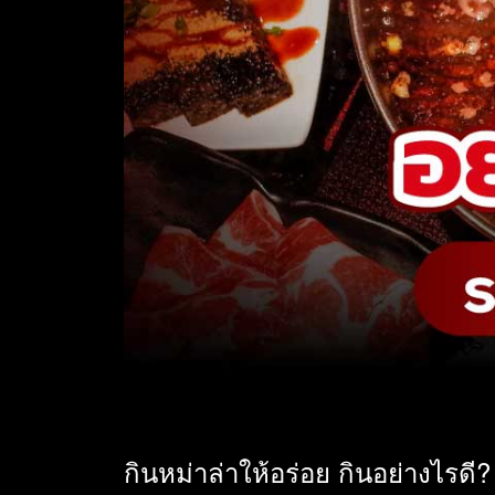
กินหม่าล่าให้อร่อย กินอย่างไรดี