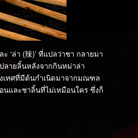
ละ ‘ล่า (辣)’ ที่แปลว่าชา กลายมา
ปลายลิ้นหลังจากกินหม่าล่า
ื่องเทศที่มีต้นกำเนิดมาจากมณฑล
และชาลิ้นที่ไม่เหมือนใคร ซึ่งก็