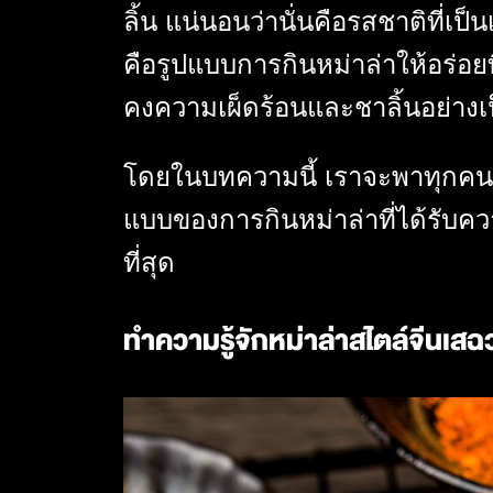
ลิ้น แน่นอนว่านั่นคือรสชาติที่เ
คือรูปแบบการกินหม่าล่าให้อร่
คงความเผ็ดร้อนและชาลิ้นอย่างเป
โดยในบทความนี้ เราจะพาทุกคน
แบบของการกินหม่าล่าที่ได้รับคว
ที่สุด
ทำความรู้จักหม่าล่าสไตล์จีนเสฉ