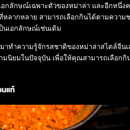
ป็นเอกลักษณ์เฉพาะตัวของหม่าล่า และอีกหนึ่
อยที่หลากหลาย สามารถเลือกกินได้ตามความ
็นเอกลักษณ์เช่นเดิม
มาทำความรู้จักรสชาติของหม่าล่าสไตล์จีน
ามนิยมในปัจจุบัน เพื่อให้คุณสามารถเลือกก
วนแท้