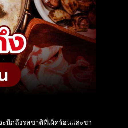
กจะนึกถึงรสชาติที่เผ็ดร้อนและชา