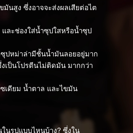
ันสูง ซึ่งอาจจะส่งผลเสียต่อไต
ง และช่องใส่น้ำซุปใสหรือน้ำซุป
ุปหม่าล่ามีชั้นน้ำมันลอยอยู่มาก
่งเป็นโปรตีนไม่ติดมัน มากกว่า
ณโซเดียม น้ำตาล และไขมัน
ินในรูปแบบไหนบ้าง? ซึ่งใน