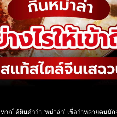
? หากได้ยินคำว่า ‘หม่าล่า’ เชื่อว่าหลายคนมั